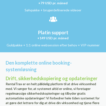
+79 USD pr. måned
Sølvpakke + brugerdefinerede videoer
Platin support
+149 USD pr. måned
Guldpakke + 1:1 online websession efter behov + VIP-nummer
Den komplette online booking-
systemløsning
Drift, sikkerhedskopiering og opdateringer
RentalTrax er en helt pålidelig platform til at drive virksomhed
med. Vi sørger for, at systemet altid er online, vi foretager
regelmæssige sikkerhedskopieringer og tilbyder gratis
automatiske opdateringer! Vi forbedrer hele tiden systemet for
at gøre det lettere for dig at drive din virksomhed og tjene flere