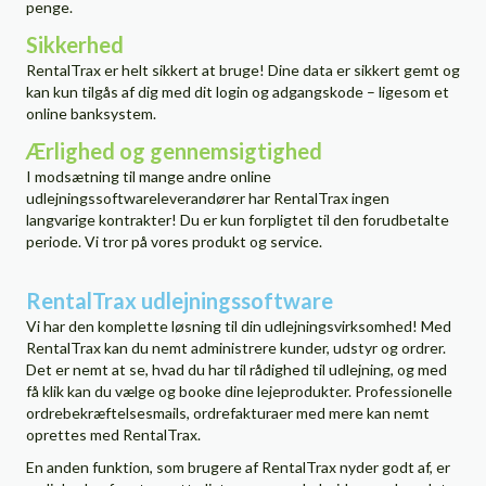
penge.
Sikkerhed
RentalTrax er helt sikkert at bruge! Dine data er sikkert gemt og
kan kun tilgås af dig med dit login og adgangskode – ligesom et
online banksystem.
Ærlighed og gennemsigtighed
I modsætning til mange andre online
udlejningssoftwareleverandører har RentalTrax ingen
langvarige kontrakter! Du er kun forpligtet til den forudbetalte
periode. Vi tror på vores produkt og service.
RentalTrax udlejningssoftware
Vi har den komplette løsning til din udlejningsvirksomhed! Med
RentalTrax kan du nemt administrere kunder, udstyr og ordrer.
Det er nemt at se, hvad du har til rådighed til udlejning, og med
få klik kan du vælge og booke dine lejeprodukter. Professionelle
ordrebekræftelsesmails, ordrefakturaer med mere kan nemt
oprettes med RentalTrax.
En anden funktion, som brugere af RentalTrax nyder godt af, er