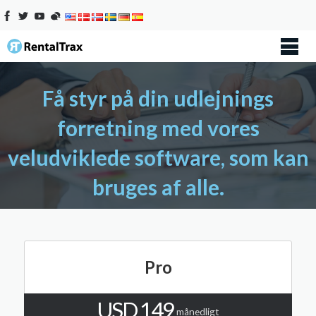
Få styr på din udlejnings
forretning med vores
veludviklede software, som kan
bruges af alle.
Pro
USD 149
månedligt