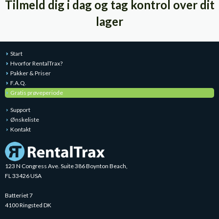
Tilmeld dig i dag og tag kontrol over dit
lager
Start
Hvorfor RentalTrax?
Pakker & Priser
F.A.Q.
Gratis prøveperiode
Support
Ønskeliste
Kontakt
123 N Congress Ave. Suite 386 Boynton Beach,
FL 33426 USA
Batteriet 7
4100 Ringsted DK