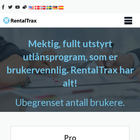
Mektig, fullt utstyrt
utlånsprogram, som er
brukervennlig. RentalTrax har
alt!
Ubegrenset antall brukere.
Pro