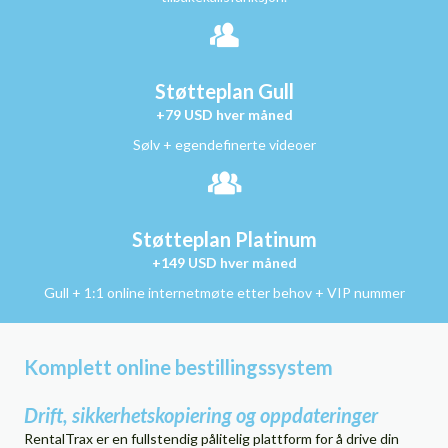
Støtteplan Gull
+79 USD hver måned
Sølv + egendefinerte videoer
Støtteplan Platinum
+149 USD hver måned
Gull + 1:1 online internetmøte etter behov + VIP nummer
Komplett online bestillingssystem
Drift, sikkerhetskopiering og oppdateringer
RentalTrax er en fullstendig pålitelig plattform for å drive din