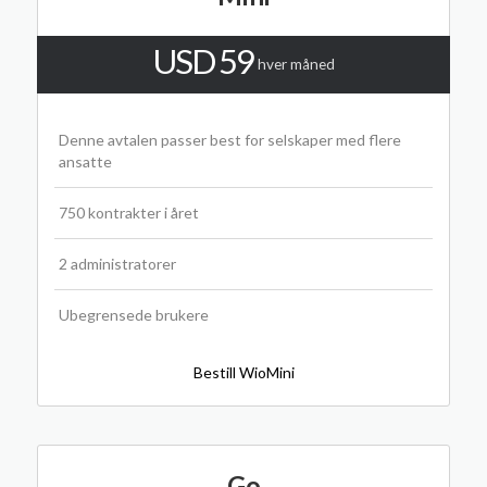
USD 59
hver måned
Denne avtalen passer best for selskaper med flere
ansatte
750 kontrakter i året
2 administratorer
Ubegrensede brukere
Bestill WioMini
Go