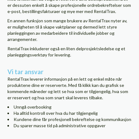
er dessuten enkelt å skape profesjonelle ordrebekreftelser som
e-post, bestillingsfakturaer og mye mer med RentalTrax.
En annen funksjon som mange brukere av RentalTrax nyter av,
er muligheten til å skape vaktplaner og dermed lett styre
planleggingen av medarbeidere til individuelle jobber og
arrangementer.
RentalTrax inkluderer også en liten delprosjektsledelse og et
planleggingsverktøy for levering.
Vi tar ansvar
RentalTrax leverer informasjon på en lett og enkel måte når
produktene dine er reserverte. Med få klikk kan du grafisk se
kommende måneder og lett se hva som er tilgjengelig, hva som
er reservert og hva som snart skal leveres tilbake.
Unngå overbooking
Ha alltid kontroll over hva du har tilgjengelig
Kundene dine får profesjonell bekreftelse og kommunikasjon
Du sparer masse tid på administrative oppgaver