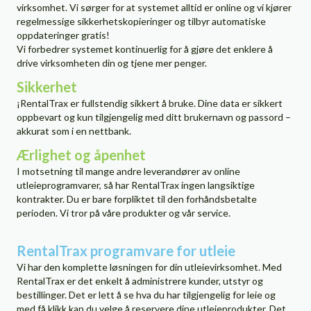
virksomhet. Vi sørger for at systemet alltid er online og vi kjører
regelmessige sikkerhetskopieringer og tilbyr automatiske
oppdateringer gratis!
Vi forbedrer systemet kontinuerlig for å gjøre det enklere å
drive virksomheten din og tjene mer penger.
Sikkerhet
¡RentalTrax er fullstendig sikkert å bruke. Dine data er sikkert
oppbevart og kun tilgjengelig med ditt brukernavn og passord –
akkurat som i en nettbank.
Ærlighet og åpenhet
I motsetning til mange andre leverandører av online
utleieprogramvarer, så har RentalTrax ingen langsiktige
kontrakter. Du er bare forpliktet til den forhåndsbetalte
perioden. Vi tror på våre produkter og vår service.
RentalTrax programvare for utleie
Vi har den komplette løsningen for din utleievirksomhet. Med
RentalTrax er det enkelt å administrere kunder, utstyr og
bestillinger. Det er lett å se hva du har tilgjengelig for leie og
med få klikk kan du velge å reservere dine utleieprodukter. Det