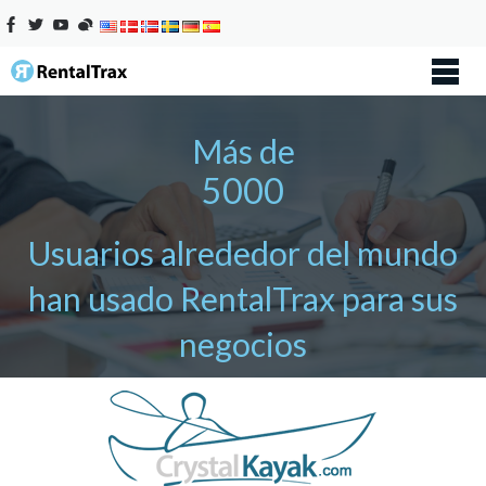
Más de
5000
Usuarios alrededor del mundo
han usado RentalTrax para sus
negocios