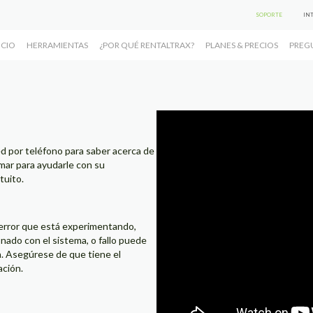
SOPORTE
IN
ICIO
HERRAMIENTAS
¿POR QUÉ RENTALTRAX?
PLANES & PRECIOS
PREG
d por teléfono para saber acerca de
omar para ayudarle con su
tuito.
n error que está experimentando,
nado con el sistema, o fallo puede
n. Asegúrese de que tiene el
ación.