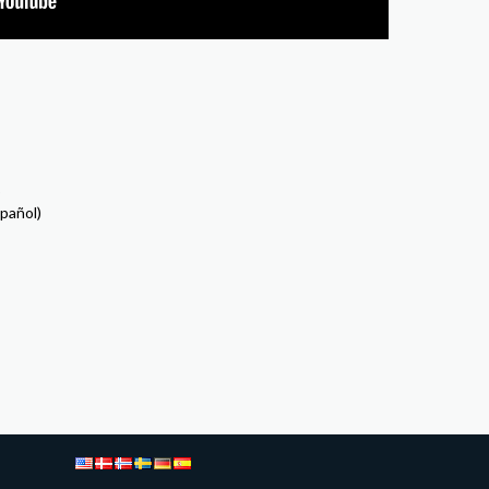
o
pañol)