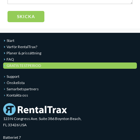
Please
leave
this
field
empty.
Start
Varför RentalTrax?
Planer & prissättning
FAQ
GRATIS TESTPERIOD
Support
Önskelista
Samarbetspartners
Kontakta oss
123 N Congress Ave. Suite 386 Boynton Beach,
FL 33426 USA
Batteriet 7