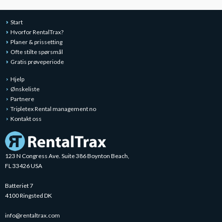
Start
Hvorfor RentalTrax?
Planer & prissetting
Ofte stilte spørsmål
Gratis prøveperiode
Hjelp
Ønskeliste
Partnere
Tripletex Rental management no
Kontakt oss
123 N Congress Ave. Suite 386 Boynton Beach,
FL 33426 USA
Batteriet 7
4100 Ringsted DK
info@rentaltrax.com