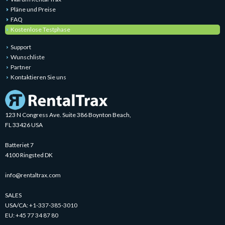
Pläne und Preise
FAQ
Kostenlose Testphase
Support
Wunschliste
Partner
Kontaktieren Sie uns
123 N Congress Ave. Suite 386 Boynton Beach,
FL 33426 USA
Batteriet 7
4100 Ringsted DK
info@rentaltrax.com
SALES
USA/CA:
+1-337-385-3010
EU:
+45 77 34 87 80